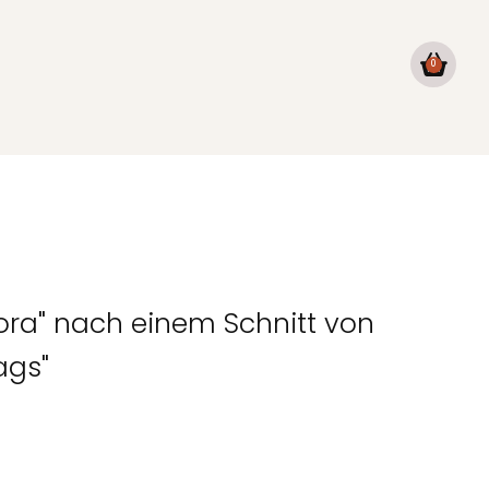
0
ra" nach einem Schnitt von
ags"