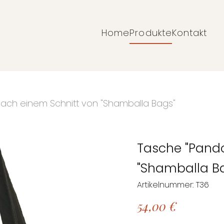
Home
Produkte
Kontakt
Navigation
überspringen
ach einem Schnitt von "Shamballa Bags"
Tasche "Pando
"Shamballa B
Artikelnummer: T36
54,00
€