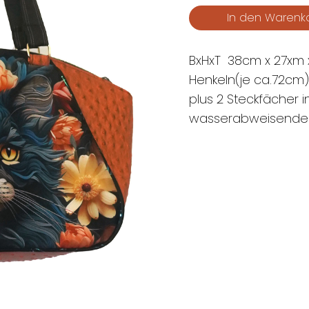
BxHxT 38cm x 27xm x
Henkeln(je ca.72cm)
plus 2 Steckfächer i
wasserabweisender