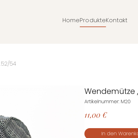
Home
Produkte
Kontakt
Navigation
überspringen
.52/54
Wendemütze ,
Artikelnummer: M20
11,00
€