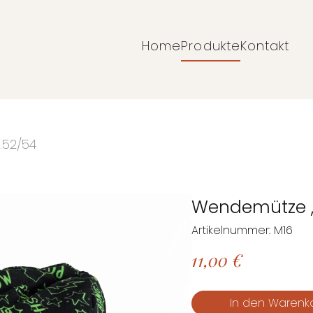
Home
Produkte
Kontakt
Navigation
überspringen
.52/54
Wendemütze ,
Artikelnummer: M16
11,00
€