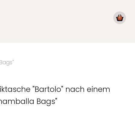
0
 Bags"
iktasche "Bartolo" nach einem
Shamballa Bags"