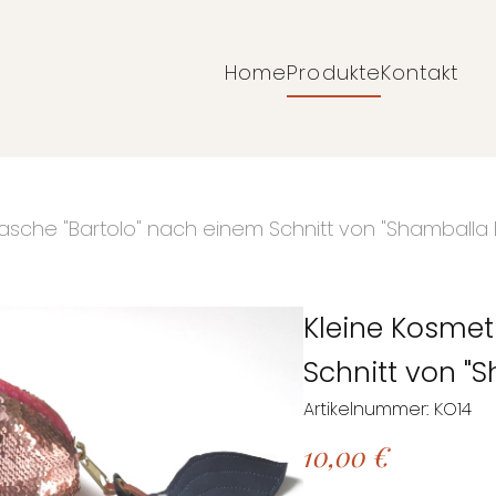
Home
Produkte
Kontakt
Navigation
überspringen
tasche "Bartolo" nach einem Schnitt von "Shamballa
Kleine Kosmet
Schnitt von "
Artikelnummer: KO14
10,00
€